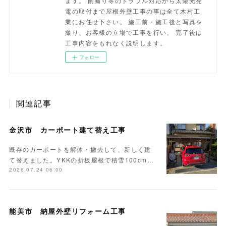
ます。 雨漏り等のトラブル対応から太陽光発
電の取付まで屋根外壁工事の事は全て木村工
業にお任せ下さい。 施工前・施工後と写真を
撮り、お客様の立場で工事を行い、 完了後は
工事内容をもれなく説明します。
フォロー
関連記事
金沢市 カーポート建て替え工事
既存のカーポートを解体・撤去して、新しく建
て替えました。YKKの折板屋根で積雪100cm…
2026.07.24 06:00
能美市 納屋外壁リフォーム工事