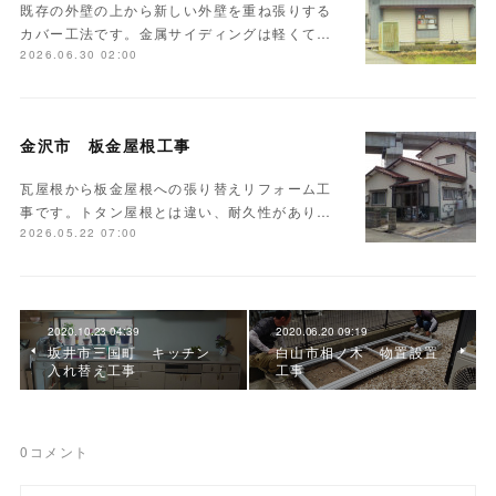
既存の外壁の上から新しい外壁を重ね張りする
カバー工法です。金属サイディングは軽くて…
2026.06.30 02:00
金沢市 板金屋根工事
瓦屋根から板金屋根への張り替えリフォーム工
事です。トタン屋根とは違い、耐久性があり…
2026.05.22 07:00
2020.10.23 04:39
2020.06.20 09:19
坂井市三国町 キッチン
白山市相ノ木 物置設置
入れ替え工事
工事
0
コメント