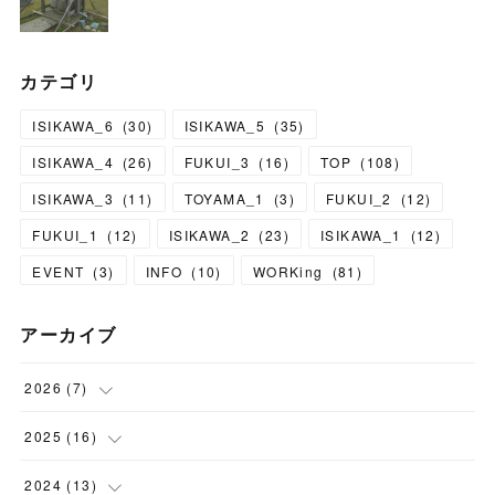
カテゴリ
ISIKAWA_6
(
30
)
ISIKAWA_5
(
35
)
ISIKAWA_4
(
26
)
FUKUI_3
(
16
)
TOP
(
108
)
ISIKAWA_3
(
11
)
TOYAMA_1
(
3
)
FUKUI_2
(
12
)
FUKUI_1
(
12
)
ISIKAWA_2
(
23
)
ISIKAWA_1
(
12
)
EVENT
(
3
)
INFO
(
10
)
WORKing
(
81
)
アーカイブ
2026
(
7
)
(
1
)
2025
(
16
)
(
1
)
(
1
)
2024
(
13
)