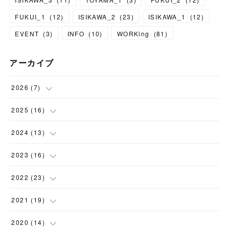
FUKUI_1
(
12
)
ISIKAWA_2
(
23
)
ISIKAWA_1
(
12
)
EVENT
(
3
)
INFO
(
10
)
WORKing
(
81
)
アーカイブ
2026
(
7
)
(
1
)
2025
(
16
)
(
1
)
(
1
)
2024
(
13
)
(
1
)
(
1
)
(
1
)
2023
(
16
)
(
1
)
(
2
)
(
1
)
(
1
)
2022
(
23
)
(
1
)
(
2
)
(
1
)
(
1
)
(
2
)
2021
(
19
)
(
1
)
(
1
)
(
1
)
(
1
)
(
2
)
(
2
)
2020
(
14
)