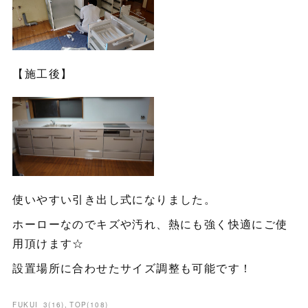
【施工後】
使いやすい引き出し式になりました。
ホーローなのでキズや汚れ、熱にも強く快適にご使
用頂けます☆
設置場所に合わせたサイズ調整も可能です！
FUKUI_3
(
16
)
TOP
(
108
)