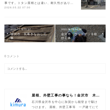
事です。トタン屋根とは違い、耐久性があり…
2026.05.22 07:00
2020.11.16 07:37
2020.06.29 04:38
金沢市 瓦葺きなおし工
金沢市 ウッドデッキ取
事
付工事
0
コメント
屋根、外壁工事の事なら！金沢市 木村工業
石川県金沢市を中心に加賀から能登まで駆け
つけます。 屋根、外壁工事等 一戸建てにて