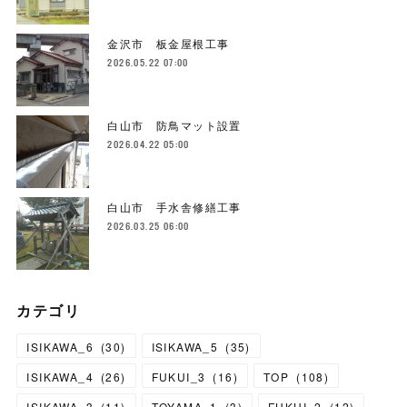
金沢市 板金屋根工事
2026.05.22 07:00
白山市 防鳥マット設置
2026.04.22 05:00
白山市 手水舎修繕工事
2026.03.25 06:00
カテゴリ
ISIKAWA_6
(
30
)
ISIKAWA_5
(
35
)
ISIKAWA_4
(
26
)
FUKUI_3
(
16
)
TOP
(
108
)
ISIKAWA_3
(
11
)
TOYAMA_1
(
3
)
FUKUI_2
(
12
)