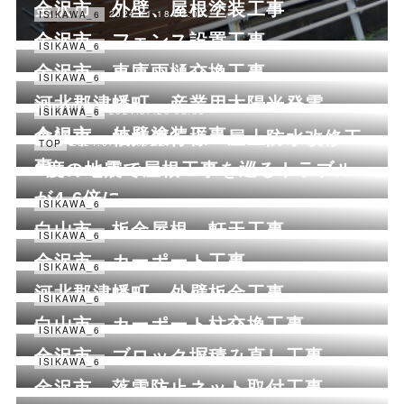
金沢市 外壁、屋根塗装工事
2024.11.18 02:00
ISIKAWA_6
金沢市 フェンス設置工事
2024.10.23 07:00
ISIKAWA_6
金沢市 車庫雨樋交換工事
2024.09.19 07:00
ISIKAWA_6
河北郡津幡町 産業用太陽光発電
2024.08.20 06:00
ISIKAWA_6
2024.07.29 05:00
ISIKAWA_6
金沢市 外壁塗装工事
金沢市 福井銀行様 屋上防水改修工
2024.07.08 06:00
TOP
事
2度の地震で屋根工事を巡るトラブル
が4.6倍に
2024.06.25 07:00
ISIKAWA_6
白山市 板金屋根、軒天工事
2024.05.23 08:00
ISIKAWA_6
金沢市 カーポート工事
2024.04.26 07:00
ISIKAWA_6
河北郡津幡町 外壁板金工事
2024.03.22 07:00
ISIKAWA_6
白山市 カーポート柱交換工事
2024.02.07 06:00
ISIKAWA_6
金沢市 ブロック塀積み直し工事
2024.01.20 05:00
ISIKAWA_6
金沢市 落雪防止ネット取付工事