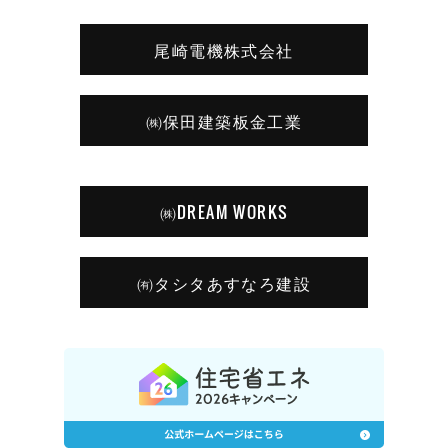
尾崎電機株式会社
㈱保田建築板金工業
㈱DREAM WORKS
㈲タシタあすなろ建設