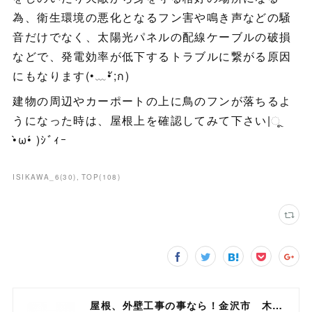
為、衛生環境の悪化となるフン害や鳴き声などの騒
音だけでなく、太陽光パネルの配線ケーブルの破損
などで、発電効率が低下するトラブルに繋がる原因
にもなります(•﹏•ั;ก)
建物の周辺やカーポートの上に鳥のフンが落ちるよ
うになった時は、屋根上を確認してみて下さい|ૂ
•̀ω•́ )ｼﾞｨｰ
ISIKAWA_6
(
30
)
TOP
(
108
)
屋根、外壁工事の事なら！金沢市 木村工業