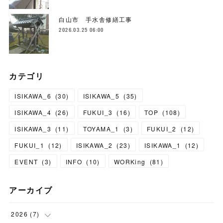
白山市 手水舎修繕工事
2026.03.25 06:00
カテゴリ
ISIKAWA_6
(
30
)
ISIKAWA_5
(
35
)
ISIKAWA_4
(
26
)
FUKUI_3
(
16
)
TOP
(
108
)
ISIKAWA_3
(
11
)
TOYAMA_1
(
3
)
FUKUI_2
(
12
)
FUKUI_1
(
12
)
ISIKAWA_2
(
23
)
ISIKAWA_1
(
12
)
EVENT
(
3
)
INFO
(
10
)
WORKing
(
81
)
アーカイブ
2026
(
7
)