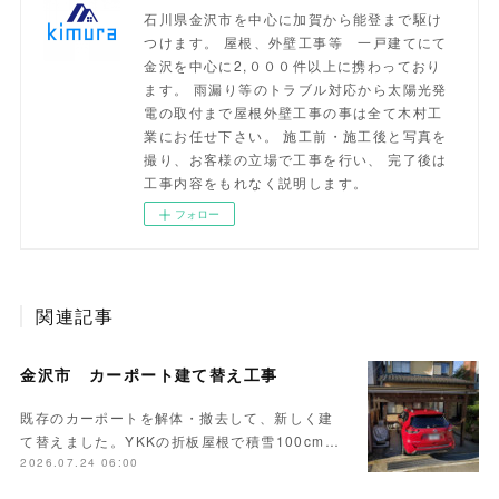
石川県金沢市を中心に加賀から能登まで駆け
つけます。 屋根、外壁工事等 一戸建てにて
金沢を中心に2,０００件以上に携わっており
ます。 雨漏り等のトラブル対応から太陽光発
電の取付まで屋根外壁工事の事は全て木村工
業にお任せ下さい。 施工前・施工後と写真を
撮り、お客様の立場で工事を行い、 完了後は
工事内容をもれなく説明します。
フォロー
関連記事
金沢市 カーポート建て替え工事
既存のカーポートを解体・撤去して、新しく建
て替えました。YKKの折板屋根で積雪100cm…
2026.07.24 06:00