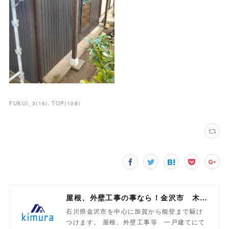
FUKUI_3
(
16
)
TOP
(
108
)
屋根、外壁工事の事なら！金沢市 木村工業
石川県金沢市を中心に加賀から能登まで駆け
つけます。 屋根、外壁工事等 一戸建てにて