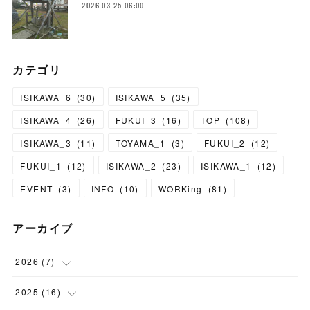
2026.03.25 06:00
カテゴリ
ISIKAWA_6
(
30
)
ISIKAWA_5
(
35
)
ISIKAWA_4
(
26
)
FUKUI_3
(
16
)
TOP
(
108
)
ISIKAWA_3
(
11
)
TOYAMA_1
(
3
)
FUKUI_2
(
12
)
FUKUI_1
(
12
)
ISIKAWA_2
(
23
)
ISIKAWA_1
(
12
)
EVENT
(
3
)
INFO
(
10
)
WORKing
(
81
)
アーカイブ
2026
(
7
)
(
1
)
2025
(
16
)