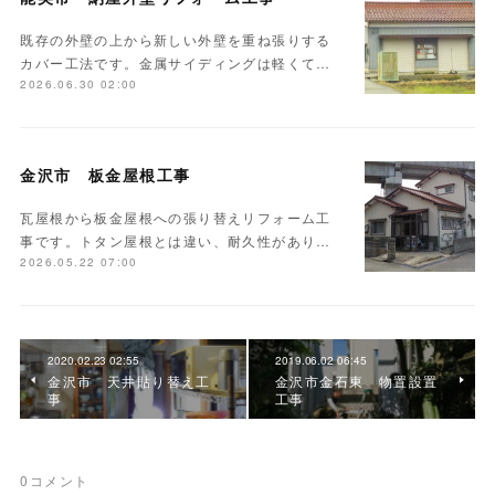
既存の外壁の上から新しい外壁を重ね張りする
カバー工法です。金属サイディングは軽くて…
2026.06.30 02:00
金沢市 板金屋根工事
瓦屋根から板金屋根への張り替えリフォーム工
事です。トタン屋根とは違い、耐久性があり…
2026.05.22 07:00
2020.02.23 02:55
2019.06.02 06:45
金沢市 天井貼り替え工
金沢市金石東 物置設置
事
工事
0
コメント