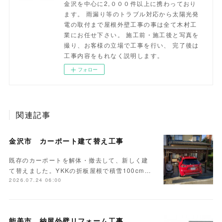
金沢を中心に2,０００件以上に携わっており
ます。 雨漏り等のトラブル対応から太陽光発
電の取付まで屋根外壁工事の事は全て木村工
業にお任せ下さい。 施工前・施工後と写真を
撮り、お客様の立場で工事を行い、 完了後は
工事内容をもれなく説明します。
フォロー
関連記事
金沢市 カーポート建て替え工事
既存のカーポートを解体・撤去して、新しく建
て替えました。YKKの折板屋根で積雪100cm…
2026.07.24 06:00
能美市 納屋外壁リフォーム工事