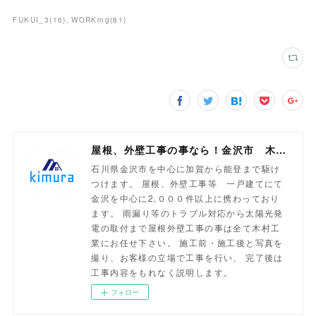
FUKUI_3
(
16
)
WORKing
(
81
)
屋根、外壁工事の事なら！金沢市 木村工業
石川県金沢市を中心に加賀から能登まで駆け
つけます。 屋根、外壁工事等 一戸建てにて
金沢を中心に2,０００件以上に携わっており
ます。 雨漏り等のトラブル対応から太陽光発
電の取付まで屋根外壁工事の事は全て木村工
業にお任せ下さい。 施工前・施工後と写真を
撮り、お客様の立場で工事を行い、 完了後は
工事内容をもれなく説明します。
フォロー