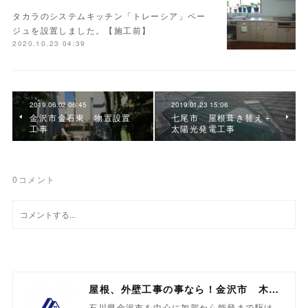
タカラのシステムキッチン「トレーシア」ベー
ジュを設置しました。【施工前】
2020.10.23 04:39
2019.06.02 06:45
2019.01.23 15:06
金沢市金石東 物置設置
七尾市 屋根葺き替え＋
工事
太陽光発電工事
0
コメント
屋根、外壁工事の事なら！金沢市 木村工業
石川県金沢市を中心に加賀から能登まで駆け