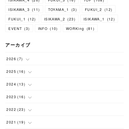
ISIKAWA_3
(
11
)
TOYAMA_1
(
3
)
FUKUI_2
(
12
)
FUKUI_1
(
12
)
ISIKAWA_2
(
23
)
ISIKAWA_1
(
12
)
EVENT
(
3
)
INFO
(
10
)
WORKing
(
81
)
アーカイブ
2026
(
7
)
(
1
)
2025
(
16
)
(
1
)
(
1
)
2024
(
13
)
(
1
)
(
1
)
(
1
)
2023
(
16
)
(
1
)
(
2
)
(
1
)
(
1
)
2022
(
23
)
(
1
)
(
2
)
(
1
)
(
1
)
(
2
)
2021
(
19
)