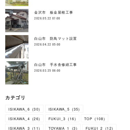
金沢市 板金屋根工事
2026.05.22 07:00
白山市 防鳥マット設置
2026.04.22 05:00
白山市 手水舎修繕工事
2026.03.25 06:00
カテゴリ
ISIKAWA_6
(
30
)
ISIKAWA_5
(
35
)
ISIKAWA_4
(
26
)
FUKUI_3
(
16
)
TOP
(
108
)
ISIKAWA_3
(
11
)
TOYAMA_1
(
3
)
FUKUI_2
(
12
)