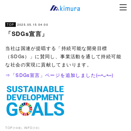
2025.05.15 04:00
TOP
「SDGs宣言」
当社は国連が提唱する「持続可能な開発目標
（SDGs）」に賛同し、事業活動を通して持続可能
な社会の実現に貢献してまいります。
⇒「SDGs宣言」ページを追加しました(⑅•ᴗ•⑅)
TOP
(
108
)
INFO
(
10
)