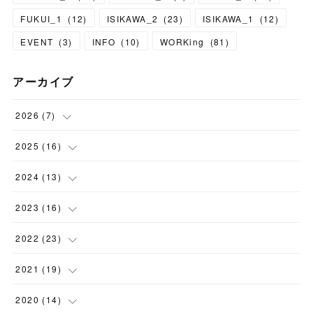
FUKUI_1
(
12
)
ISIKAWA_2
(
23
)
ISIKAWA_1
(
12
)
EVENT
(
3
)
INFO
(
10
)
WORKing
(
81
)
アーカイブ
2026
(
7
)
(
1
)
2025
(
16
)
(
1
)
(
1
)
2024
(
13
)
(
1
)
(
1
)
(
1
)
2023
(
16
)
(
1
)
(
2
)
(
1
)
(
1
)
2022
(
23
)
(
1
)
(
2
)
(
1
)
(
1
)
(
2
)
2021
(
19
)
(
1
)
(
1
)
(
1
)
(
1
)
(
2
)
(
2
)
2020
(
14
)