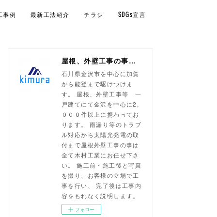
工事例
最新工法紹介
チラシ
SDGs宣言
屋根、外壁工事の事なら！金沢市 木村工業
石川県金沢市を中心に加賀
から能登まで駆けつけま
す。 屋根、外壁工事等 一
戸建てにて金沢を中心に2,
０００件以上に携わってお
ります。 雨漏り等のトラブ
ル対応から太陽光発電の取
付まで屋根外壁工事の事は
全て木村工業にお任せ下さ
い。 施工前・施工後と写真
を撮り、お客様の立場で工
事を行い、 完了後は工事内
容をもれなく説明します。
フォロー