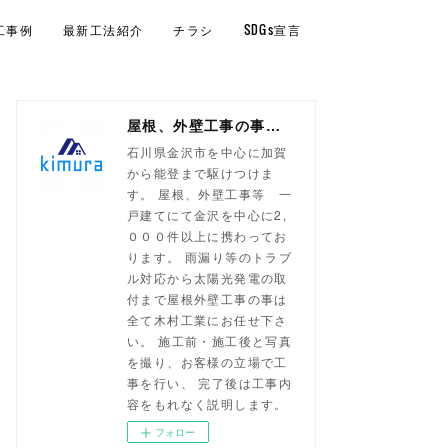
工事例
最新工法紹介
チラシ
SDGs宣言
屋根、外壁工事の事なら！金沢市 木村工業
石川県金沢市を中心に加賀
から能登まで駆けつけま
す。 屋根、外壁工事等 一
戸建てにて金沢を中心に2,
０００件以上に携わってお
ります。 雨漏り等のトラブ
ル対応から太陽光発電の取
付まで屋根外壁工事の事は
全て木村工業にお任せ下さ
い。 施工前・施工後と写真
を撮り、お客様の立場で工
事を行い、 完了後は工事内
容をもれなく説明します。
フォロー