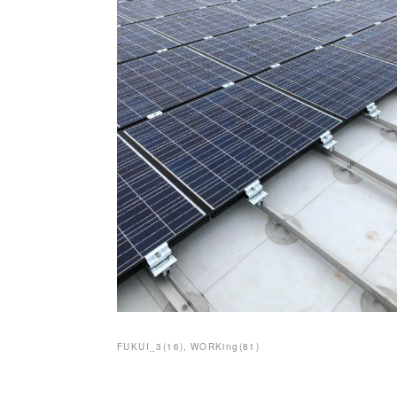
FUKUI_3
(
16
)
WORKing
(
81
)