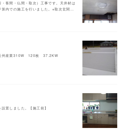
所・客間・仏間・取次）工事です。天井材は
予算内での施工を行いました。※取次玄関…
業310W 120枚 37.2KW
を設置しました。【施工前】