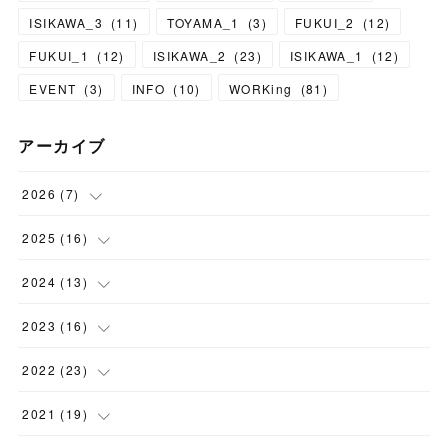
ISIKAWA_3
(
11
)
TOYAMA_1
(
3
)
FUKUI_2
(
12
)
FUKUI_1
(
12
)
ISIKAWA_2
(
23
)
ISIKAWA_1
(
12
)
EVENT
(
3
)
INFO
(
10
)
WORKing
(
81
)
アーカイブ
2026
(
7
)
(
1
)
2025
(
16
)
(
1
)
(
1
)
2024
(
13
)
(
1
)
(
1
)
(
1
)
2023
(
16
)
(
1
)
(
2
)
(
1
)
(
1
)
2022
(
23
)
(
1
)
(
2
)
(
1
)
(
1
)
(
2
)
2021
(
19
)
(
1
)