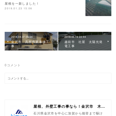
屋根を一新しました！
2019.01.23 15:06
2018.04.07 09:56
2018.03.19 22:44
金沢市 高所作業車樋工
越前市 社屋 太陽光発
事
電工事
0
コメント
屋根、外壁工事の事なら！金沢市 木村工業
石川県金沢市を中心に加賀から能登まで駆け