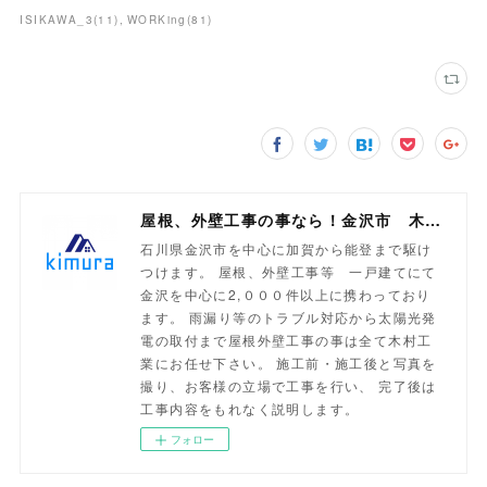
ISIKAWA_3
(
11
)
WORKing
(
81
)
屋根、外壁工事の事なら！金沢市 木村工業
石川県金沢市を中心に加賀から能登まで駆け
つけます。 屋根、外壁工事等 一戸建てにて
金沢を中心に2,０００件以上に携わっており
ます。 雨漏り等のトラブル対応から太陽光発
電の取付まで屋根外壁工事の事は全て木村工
業にお任せ下さい。 施工前・施工後と写真を
撮り、お客様の立場で工事を行い、 完了後は
工事内容をもれなく説明します。
フォロー