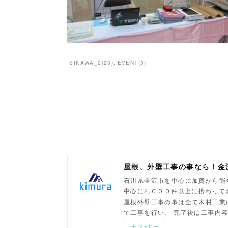
ISIKAWA_2
(
23
)
EVENT
(
3
)
屋根、外壁工事の事なら！金
石川県金沢市を中心に加賀から能
中心に2,０００件以上に携わっ
屋根外壁工事の事は全て木村工業
で工事を行い、 完了後は工事内
フォロー