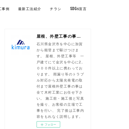
工事例
最新工法紹介
チラシ
SDGs宣言
屋根、外壁工事の事なら！金沢市 木村工業
石川県金沢市を中心に加賀
から能登まで駆けつけま
す。 屋根、外壁工事等 一
戸建てにて金沢を中心に2,
０００件以上に携わってお
ります。 雨漏り等のトラブ
ル対応から太陽光発電の取
付まで屋根外壁工事の事は
全て木村工業にお任せ下さ
い。 施工前・施工後と写真
を撮り、お客様の立場で工
事を行い、 完了後は工事内
容をもれなく説明します。
フォロー