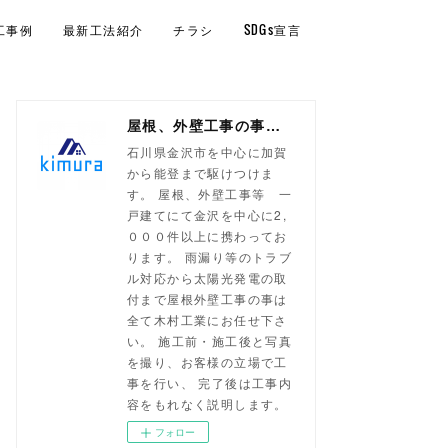
工事例
最新工法紹介
チラシ
SDGs宣言
屋根、外壁工事の事なら！金沢市 木村工業
石川県金沢市を中心に加賀
から能登まで駆けつけま
す。 屋根、外壁工事等 一
戸建てにて金沢を中心に2,
０００件以上に携わってお
ります。 雨漏り等のトラブ
ル対応から太陽光発電の取
付まで屋根外壁工事の事は
全て木村工業にお任せ下さ
い。 施工前・施工後と写真
を撮り、お客様の立場で工
事を行い、 完了後は工事内
容をもれなく説明します。
フォロー