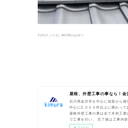
FUKUI_1
(
12
)
WORKing
(
81
)
屋根、外壁工事の事なら！金
石川県金沢市を中心に加賀から能
中心に2,０００件以上に携わっ
屋根外壁工事の事は全て木村工業
で工事を行い、 完了後は工事内
フォロー